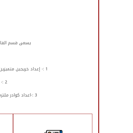
يسعى قسم القانو
1 :- إعداد خريجين متميزين ،لممارسة كافة المهن القانونية والقضائية، قادرين علي تكييف القضايا واستنباط الاحكام منها.
2 :- الاسهام في دعم وتطوير عمليات البحث العلمي في مجال القانون والقضاء .
3 :-اعداد كوادر ملتزمة بأخلاقيات المهنة ، قادرة عن الدفاع علي الحقوق والحريات ، والتصدي للجرائم الالكترونية .