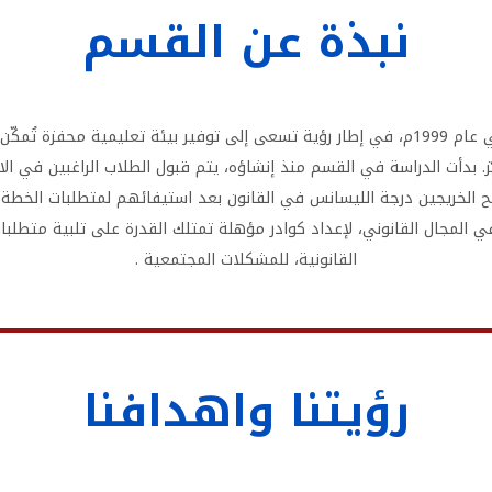
نبذة عن القسم
تأسس قسم القانون بجامعة طرابلس الأهلية في عام 1999م، في إطار رؤية تسعى إلى توفير بي
ّز. بدأت الدراسة في القسم منذ إنشاؤه، يتم قبول الطلاب الراغبين في ا
منح الخريجين درجة الليسانس في القانون بعد استيفائهم لمتطلبات الخط
في المجال القانوني، لإعداد كوادر مؤهلة تمتلك القدرة على تلبية متطل
القانونية، للمشكلات المجتمعية .
رؤيتنا واهدافنا