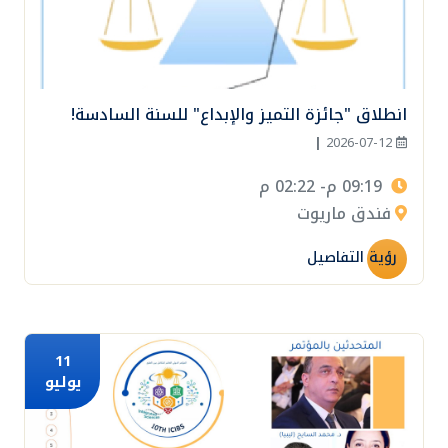
انطلاق "جائزة التميز والإبداع" للسنة السادسة!
|
2026-07-12
09:19 م- 02:22 م
فندق ماريوت
رؤية التفاصيل
11
يوليو