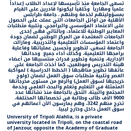
تسعى الجامعة منذ تأسيسها لإعداد الطلاب إعداداً
علمياً ومهارياً وخُلقياً ليكونوا قادرين على القيام
بمسؤوليتهم لخدمة وطنهم . جامعة طرابلس
الأهلية من اوائل الجامعات التي عملت على الحصول
على الاعتماد المؤسسي والبرامجي، وتلبية متطلبات
المعايبر الوطنية للاعتماد، وبالتالي فهى إحدى
الجامعات المعتمدة من المركز الوطني لضمان جودة
واعتماد المؤسسات التعليمية والتدريبية، ومازالت
الجامعة تسعى، لتطوير وتحسين عملياتها وفاعلية
برامجها التعليمية، وكذلك أداء جميع وحداتها
الإدارية، وتنمية وتطوير قدرات منتسبيها من أعضاء
هيئة التدريس وموظفين، كما أخذت الجامعة على
عاتقها تطوير مناهجها ( الخطط الدراسية ) لمواكبة
العصر وتلبية متطلبات سوق العمل لضمان (ولوج
خريجيها لسوق العمل) والرفع من مستوى مخرجاتها
المتمثلة في التعليم وتعلم والبحث العلمي وخدمة
المجتمع والبيئة.
التحق بالجامعة منذ نشأتها عدد
9000 الاف طالب وطالبة في تخصصاتها المختلفة،
تخرج منهم 3242، وهم يمارسون الأن أعمالهم في
سوق العمل داخل وخارج ليبيا.
University of Tripoli Alahlia, is a private
university located in Tripoli, on the coastal road
of Janzour, opposite the Academy of Graduate